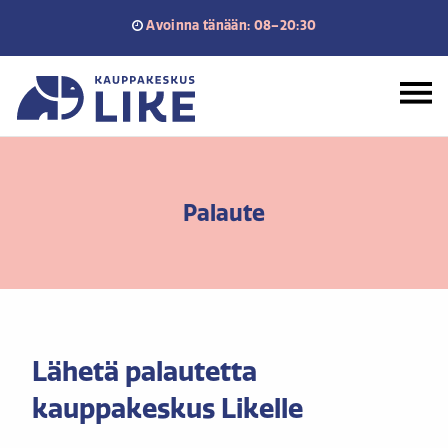
Siirry
Avoinna tänään: 08–20:30
sisältöön
Etusivu
Palaute
Lähetä palautetta
kauppakeskus Likelle