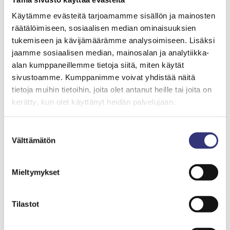
Sähköpostiosoitteesi
Käytämme evästeitä tarjoamamme sisällön ja mainosten
räätälöimiseen, sosiaalisen median ominaisuuksien
tukemiseen ja kävijämäärämme analysoimiseen. Lisäksi
Anna sähköpostiosoitteesi, mikäli toivot
jaamme sosiaalisen median, mainosalan ja analytiikka-
yhteydenottoamme.
alan kumppaneillemme tietoja siitä, miten käytät
sivustoamme. Kumppanimme voivat yhdistää näitä
tietoja muihin tietoihin, joita olet antanut heille tai joita on
Tallennamme asiakaspalautteesi, mutta emme luovuta
kerätty, kun olet käyttänyt heidän palvelujaan.
yhteystietojasi eteenpäin kolmansille osapuolille.
Tutustu
rekisteriselosteeseen
.
Suostumuksen
Välttämätön
valinta
LÄHETÄ
Mieltymykset
INFO
Tilastot
LOUNAS LIKELLÄ