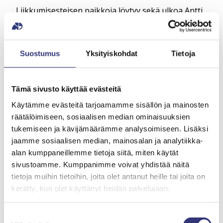
Liikkumisesteisen paikkoja löytyy sekä ulkoa Antti
Possin kujan puoleiselta pysäköintialueelta, että
sisältä Liken pysäköintihallista.
Suostumus
Yksityiskohdat
Tietoja
Muistathan parkkikiekon!
Moottoripyörää pysäköidessä ei tarvitse käyttää
Tämä sivusto käyttää evästeitä
parkkikiekkoa, mutta moottoripyörää koskee
sama pysäköinnin 3h aikarajoitus kuin autojakin.
Käytämme evästeitä tarjoamamme sisällön ja mainosten
räätälöimiseen, sosiaalisen median ominaisuuksien
tukemiseen ja kävijämäärämme analysoimiseen. Lisäksi
jaamme sosiaalisen median, mainosalan ja analytiikka-
alan kumppaneillemme tietoja siitä, miten käytät
sivustoamme. Kumppanimme voivat yhdistää näitä
Bussilla
tietoja muihin tietoihin, joita olet antanut heille tai joita on
kerätty, kun olet käyttänyt heidän palvelujaan.
Meille pääsee kätevästi myös
joukkoliikenteellä/sinisillä busseilla/Nyssen
Suostumuksen