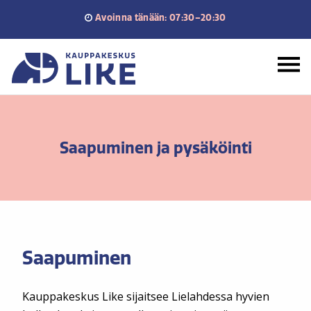
Siirry
Avoinna tänään: 07:30–20:30
sisältöön
Etusivu
Saapuminen ja pysäköinti
Saapuminen
Kauppakeskus Like sijaitsee Lielahdessa hyvien