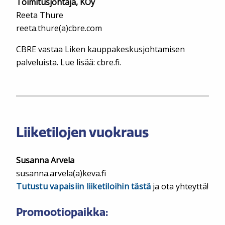
Toimitusjohtaja, KOy
Reeta Thure
reeta.thure(a)cbre.com
CBRE vastaa Liken kauppakeskusjohtamisen
palveluista. Lue lisää: cbre.fi.
Liiketilojen vuokraus
Susanna Arvela
susanna.arvela(a)keva.fi
Tutustu vapaisiin liiketiloihin tästä
ja ota yhteyttä!
Promootiopaikka: