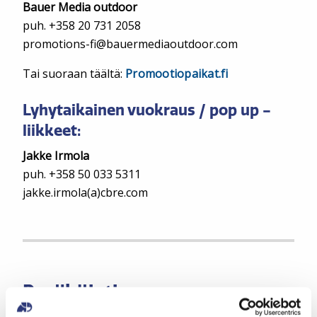
Bauer Media outdoor
puh. +358 20 731 2058
promotions-fi@bauermediaoutdoor.com
Tai suoraan täältä:
Promootiopaikat.fi
Lyhytaikainen vuokraus / pop up -
liikkeet:
Jakke Irmola
puh. +358 50 033 5311
jakke.irmola(a)cbre.com
Pysäköinti