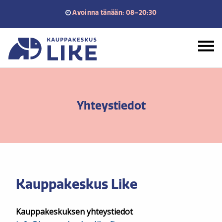
Siirry
Avoinna tänään: 08–20:30
sisältöön
Etusivu
Yhteystiedot
Kauppakeskus Like
Kauppakeskuksen yhteystiedot