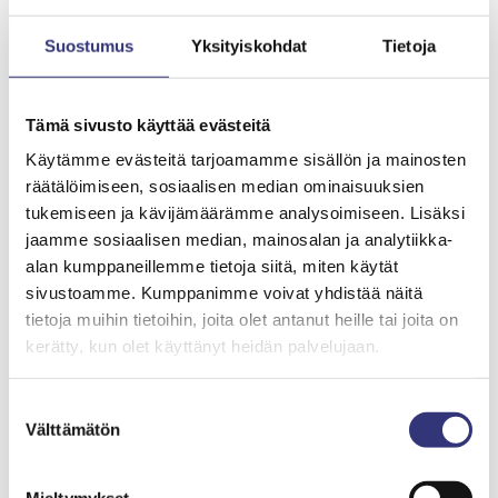
Parkkipate
Suostumus
Yksityiskohdat
Tietoja
info@parkkipate.fi
puh. 020 721 8499 / 09 4134 5100
Tämä sivusto käyttää evästeitä
Käytämme evästeitä tarjoamamme sisällön ja mainosten
Jäikö autosi parkkihalliin?
räätälöimiseen, sosiaalisen median ominaisuuksien
tukemiseen ja kävijämäärämme analysoimiseen. Lisäksi
Tarvittaessa voit tilata Reilalta maksullisen
jaamme sosiaalisen median, mainosalan ja analytiikka-
ovenavauksen. Reila Palvelut Oy laskuttaa
alan kumppaneillemme tietoja siitä, miten käytät
avauksen jälkikäteen.
sivustoamme. Kumppanimme voivat yhdistää näitä
tietoja muihin tietoihin, joita olet antanut heille tai joita on
Ovenavauspalvelu 24h, puh. 010 768 6900
kerätty, kun olet käyttänyt heidän palvelujaan.
(
puheluhinta on matkapuhelu- (mpm) tai
paikallisverkkomaksu (pvm)
).
Suostumuksen
Ovenavauspalvelumaksu arkisin 40 €.
Välttämätön
valinta
Viikonloppuisin ja pyhäpäivisin 80 € *.
* Viikonloppu-/pyhäpäivämaksu on voimassa perjantaista tai