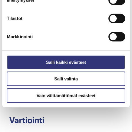
Mieltymykset
pyhää edeltävästä arkipäivästä klo 18.00 alkaen maanantaihin tai
pyhää seuraavaan arkipäivään klo 06.00 asti.
Tilastot
Markkinointi
Huolto
Salli kaikki evästeet
Huollon päivystys – vain kiireelliset ilmoitukset
Puh. 0800 156 666
Salli valinta
Vain välttämättömät evästeet
Vartiointi