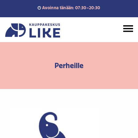
Siirry
Avoinna tänään: 07:30–20:30
sisältöön
Etusivu
Perheille