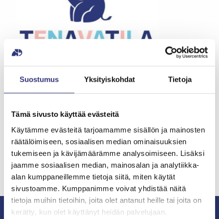
Liken 2. kerroksessa sijaitsee pienten lasten
Suostumus
Yksityiskohdat
Tietoja
leikkitila
Tenavatila
, johon kaikki vauva- ja
pikkulapsiperheet ovat tervetulleita!
Tämä sivusto käyttää evästeitä
Leikkitila on auki kauppakeskuksen aukioloaikojen
mukaisesti.
Käytämme evästeitä tarjoamamme sisällön ja mainosten
räätälöimiseen, sosiaalisen median ominaisuuksien
tukemiseen ja kävijämäärämme analysoimiseen. Lisäksi
jaamme sosiaalisen median, mainosalan ja analytiikka-
alan kumppaneillemme tietoja siitä, miten käytät
sivustoamme. Kumppanimme voivat yhdistää näitä
tietoja muihin tietoihin, joita olet antanut heille tai joita on
kerätty, kun olet käyttänyt heidän palvelujaan.