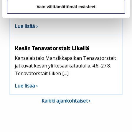
palvelee taas marjamyyntipiste. Tervetuloa
Vain välttämättömät evästeet
hankkimaan […]
aiheesta
Lue lisää
Marjamyyntiä
Liken
Kesän Tenavatorstait Likellä
edessä
Kansalaistalo Mansikkapaikan Tenavatorstait
jatkuvat kesän yli kesäaikataululla. 4.6.-27.8.
Tenavatorstait Liken […]
aiheesta
Lue lisää
Kesän
Tenavatorstait
Kaikki ajankohtaiset
Likellä