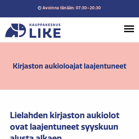
Siirry
Avoinna tänään: 07:30–20:30
sisältöön
Etusivu
Kirjaston aukioloajat laajentuneet
Lielahden kirjaston aukiolot
ovat laajentuneet syyskuun
alusta alkaen