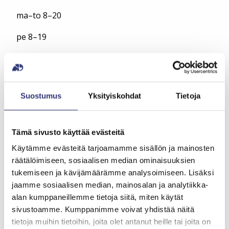
ma–to 8–20
pe 8–19
la 9–16
Omatoimiaukiolo
Suostumus
Yksityiskohdat
Tietoja
la 16–18
su 9–18
Tämä sivusto käyttää evästeitä
Kirjaston tietotori, peli- ja musiikkihuone sekä
Käytämme evästeitä tarjoamamme sisällön ja mainosten
terassi eivät ole käytössä omatoimiaukioloaikana.
räätälöimiseen, sosiaalisen median ominaisuuksien
tukemiseen ja kävijämäärämme analysoimiseen. Lisäksi
Talvi- ja kevätkauden omatoimiajan poikkeukset:
jaamme sosiaalisen median, mainosalan ja analytiikka-
alan kumppaneillemme tietoja siitä, miten käytät
ti 26.12. omatoimi 9-18
sivustoamme. Kumppanimme voivat yhdistää näitä
su 31.12. omatoimi 9-17.30
tietoja muihin tietoihin, joita olet antanut heille tai joita on