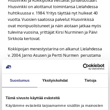
Hiusvinkki ja Kokkipoika viettävät juhlavuottaan.
Hiusvinkki on aloittanut toimintansa Lielahdessa
huhtikuussa v. 1984. Yritys täyttää nyt huikeat 40
vuotta. Vuosien saatossa palvelut Hiusvinkissä
ovat monipuolistuneet ja näin aiotaan jatkaa myös
tulevina vuosina, yrittäjät Kirsi Nurminen ja Päivi
Sirkkola kertovat.
Kokkipojan menestystarina on alkanut Lielahdessa
v. 2004. Jarno Asusen ja Pertti Nurmen perustama
yritys juhlii siis 20 v -juhlavuottaan. Legendaarinen
Kokkipoika on voittanut useita alansa palkintoja
mm. Häämessuilla.
Suostumus
Yksityiskohdat
Tietoja
Kauppakeskus Liken myynti-
ja kävijämäärissä maltillista
Tämä sivusto käyttää evästeitä
kasvua
Käytämme evästeitä tarjoamamme sisällön ja mainosten