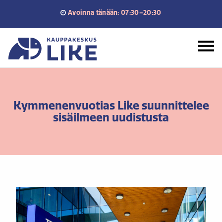
Siirry
Avoinna tänään: 07:30–20:30
sisältöön
Etusivu
Kymmenenvuotias Like suunnittelee
sisäilmeen uudistusta