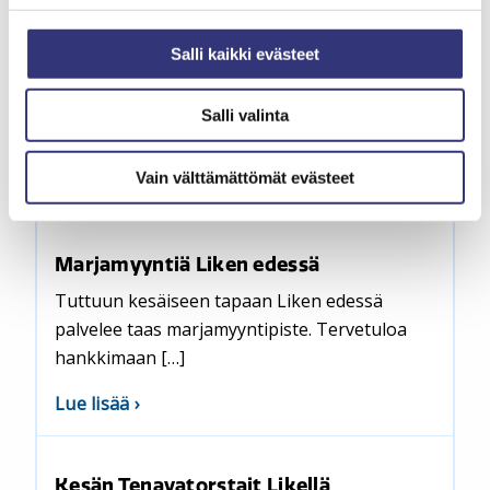
Salli kaikki evästeet
Kesäale on täällä!
Kesän alekausi on käynnissä Likellä! Tutustu
Salli valinta
liikkeiden tarjouksiin täällä>>. Likestä […]
Vain välttämättömät evästeet
aiheesta
Lue lisää
Kesäale
on
Marjamyyntiä Liken edessä
täällä!
Tuttuun kesäiseen tapaan Liken edessä
palvelee taas marjamyyntipiste. Tervetuloa
hankkimaan […]
aiheesta
Lue lisää
Marjamyyntiä
Liken
Kesän Tenavatorstait Likellä
edessä