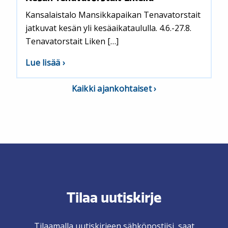
Kansalaistalo Mansikkapaikan Tenavatorstait
jatkuvat kesän yli kesäaikataululla. 4.6.-27.8.
Tenavatorstait Liken […]
aiheesta
Lue lisää
Kesän
Tenavatorstait
Kaikki ajankohtaiset
Likellä
Tilaa uutiskirje
Tilaamalla uutiskirjeen sähköpostiisi, saat