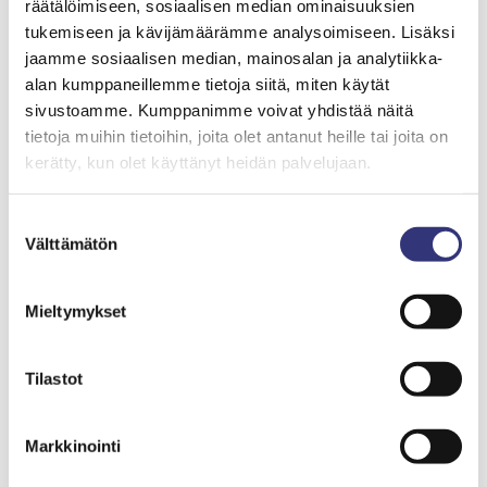
räätälöimiseen, sosiaalisen median ominaisuuksien
tukemiseen ja kävijämäärämme analysoimiseen. Lisäksi
Kauppakeskus Liken vuoden 2023
jaamme sosiaalisen median, mainosalan ja analytiikka-
kokonaiskävijämäärä oli 1,6 miljoonaa kävijää, joka
alan kumppaneillemme tietoja siitä, miten käytät
on 2,6 prosenttia enemmän verrattuna vuoden
sivustoamme. Kumppanimme voivat yhdistää näitä
2022 määrään. Vuoden 2023 kokonaismyynti
tietoja muihin tietoihin, joita olet antanut heille tai joita on
puolestaan oli 15,5 miljoonaa euroa, joka
kerätty, kun olet käyttänyt heidän palvelujaan.
edelliseen vuoteen verrattuna on 2,2 prosenttia
enemmän. Näillä lukemilla kauppakeskus Like ylitti
Suostumuksen
jälleen kaikki aiemmat myynti- ja
Välttämätön
valinta
kävijäennätyksensä.
Mieltymykset
”Olemme ilahtuneita siitä, että Likessä myynti- ja
kävijämäärät ovat koko ajan olleet
kasvusuuntaiset. Tämä osoittaa, että
Tilastot
paikalliskeskuksille on oma jalansijansa
markkinassa.” Hannukka toteaa.
Markkinointi
Viimeisimmät ajankohtaiset