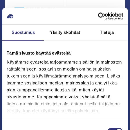
Liukuovitukku.fi
Marimekko
Showroom
Suostumus
Yksityiskohdat
Tietoja
ma–pe: 10–20
la: 10–18
ma–pe: 07:30–20:30
la:
su: 12–16
08–20:30
su: 09–18:30
Tämä sivusto käyttää evästeitä
Käytämme evästeitä tarjoamamme sisällön ja mainosten
Novafloor
räätälöimiseen, sosiaalisen median ominaisuuksien
tukemiseen ja kävijämäärämme analysoimiseen. Lisäksi
lattianäyttely
jaamme sosiaalisen median, mainosalan ja analytiikka-
alan kumppaneillemme tietoja siitä, miten käytät
ma–pe: 09–20
la: 9–20
sivustoamme. Kumppanimme voivat yhdistää näitä
su: 9–18:30
tietoja muihin tietoihin, joita olet antanut heille tai joita on
kerätty, kun olet käyttänyt heidän palvelujaan.
Suostumuksen