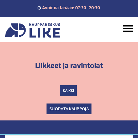
Siirry
Avoinna tänään: 07:30–20:30
sisältöön
Etusivu
Liikkeet ja ravintolat
KAIKKI
SUODATA KAUPPOJA