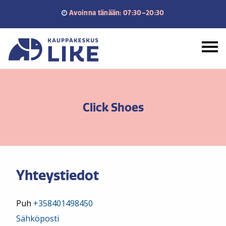
Siirry
Avoinna tänään: 07:30–20:30
sisältöön
Etusivu
Click Shoes
Yhteystiedot
Puh
+358401498450
Sähköposti