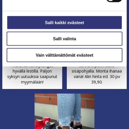
Emmshu-tennareita
Salli kaikki evästeet
39,90 (85,95)
Rieker-kävelykengät
Salli valinta
94,90
Vain välttämättömät evästeet
Riekerin sporttiset ja
Nahkaiset Emmshu-
mukavat kävelykengät
tennarit pehmeällä
hyvällä lestillä. Paljon
sisäpohjalla. Monta ihanaa
syksyn uutuuksia saapunut
väriä! Alin hinta ed. 30 pv
myymälään!
39,90.