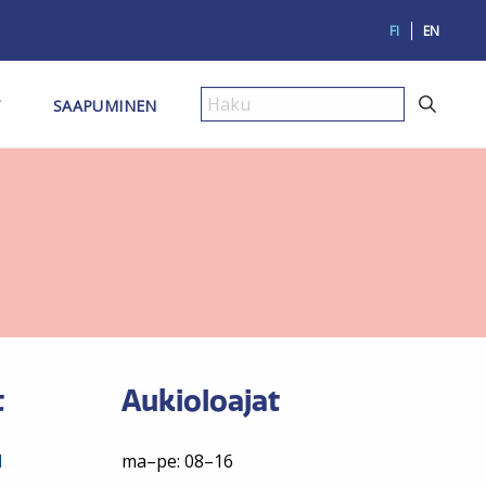
FI
EN
T
SAAPUMINEN
Haku
t
Aukioloajat
1
ma–pe: 08–16