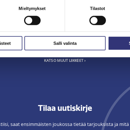
260€
170€
Mieltymykset
Tilastot
Hammaskiven poisto (45 m
hampaasi kaipaavat kesäksi
suuhygienistillä+CLICK-kevytv
kirkastusta, laservalkaisun saa
170 eurolla koodilla "KESÄ" 
 "KESÄ" vain 260 eurolla (norm.
2026 loppuun. Lue Kela-korva
ästeet
Salli valinta
0€) elokuun 2026 loppuun.
tempodent.fi
KATSO MUUT LIIKKEET
Tilaa uutiskirje
tiisi, saat ensimmäisten joukossa tietää tarjouksista ja mi