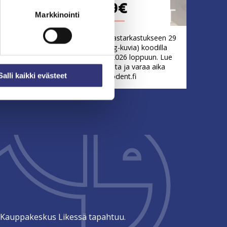
29€
Markkinointi
in.)
Nyt pääset hammastarkastukseen 29
alkaisu
eurolla (ei sis. rtg-kuvia) koodilla
elokuun
"KESÄ" elokuun 2026 loppuun. Lue
uksista
Kela-korvauksista ja varaa aika
Salli kaikki evästeet
tempodent.fi
tä Kauppakeskus Likessä tapahtuu.