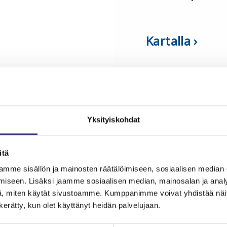
Kartalla
LIIKKEEN TARJOUKSET
Yksityiskohdat
itä
mme sisällön ja mainosten räätälöimiseen, sosiaalisen median
iseen. Lisäksi jaamme sosiaalisen median, mainosalan ja analy
, miten käytät sivustoamme. Kumppanimme voivat yhdistää näitä t
n kerätty, kun olet käyttänyt heidän palvelujaan.
Hammaskiven poisto 
ampaiden laservalkaisu
CLICK-kevytvalkaisu