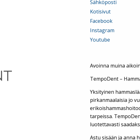
Sähköposti
Kotisivut
Facebook
Instagram
Youtube
Avoinna muina aikoin
TempoDent – Hammas
Yksityinen hammaslä
pirkanmaalaisia jo 
erikoishammashoitoon
tarpeissa. TempoDenti
luotettavasti saadak
Astu sisään ja anna h