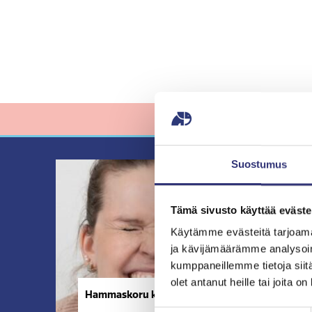
Suostumus
Tämä sivusto käyttää eväste
Käytämme evästeitä tarjoama
ja kävijämäärämme analysoim
kumppaneillemme tietoja siitä
olet antanut heille tai joita o
Hammaskoru kiinnityksineen
H