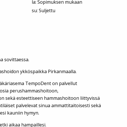
la: Sopimuksen mukaan
su: Suljettu
a sovittaessa.
hoidon ykköspaikka Pirkanmaalla.
äkäriasema TempoDent on palvellut
vuosia perushammashoitoon,
 sekä esteettiseen hammashoitoon liittyvissä
läiset palvelevat sinua ammattitaitoisesti sekä
sesi kauniin hymyn.
etki aikaa hampaillesi.