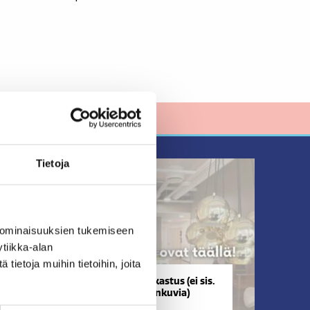
Tietoja
 ominaisuuksien tukemiseen
tiikka-alan
ietoja muihin tietoihin, joita
+
Hammastarkastus (ei sis.
röntgenkuvia)