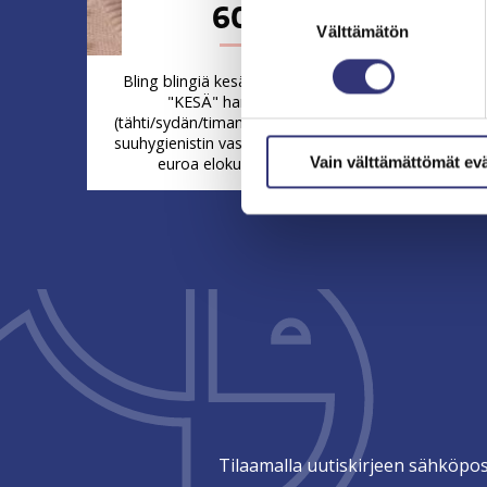
Suostumuksen
60€
valinta
Välttämätön
Bling blingiä kesähymyyn koodilla
"KESÄ" hammaskoru
Jos 
(tähti/sydän/timantti) kiinnityksineen
kunnon 
suuhygienistin vastaanotolla vain 60
koodilla
Vain välttämättömät ev
euroa elokuun loppuun.
30
Tilaamalla uutiskirjeen sähköpos