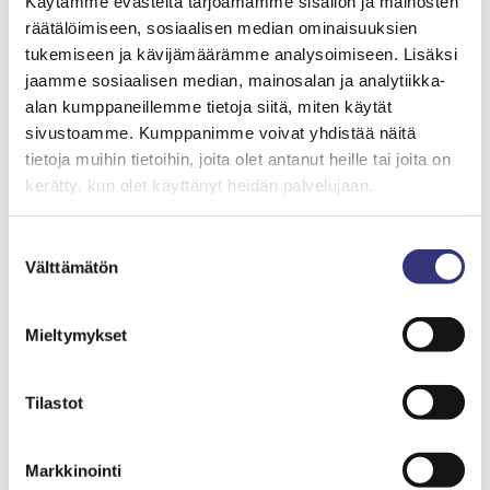
Käytämme evästeitä tarjoamamme sisällön ja mainosten
Voit osallistua avoimeen ryhmätoimintaan tai
räätälöimiseen, sosiaalisen median ominaisuuksien
tukemiseen ja kävijämäärämme analysoimiseen. Lisäksi
erilaisiin tapahtumiin, jotka ovat pääasiassa
jaamme sosiaalisen median, mainosalan ja analytiikka-
maksuttomia, joissakin ryhmätoiminnoissa ja
alan kumppaneillemme tietoja siitä, miten käytät
työpajoissa saattaa olla pieni osallistumis- tai
sivustoamme. Kumppanimme voivat yhdistää näitä
materiaalimaksu. Ryhmätila Tuike-sali sisältää
tietoja muihin tietoihin, joita olet antanut heille tai joita on
induktiosilmukan.
kerätty, kun olet käyttänyt heidän palvelujaan.
Kartalla
Suostumuksen
Välttämätön
valinta
Mieltymykset
Tilastot
Markkinointi