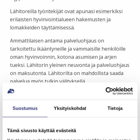
Lähitoreilla työntekijät ovat apunasi esimerkiksi
erilaisten hyvinvointialueen hakemusten ja
lomakkeiden täyttämisessä.
Ammattilaisen antama palveluohjaus on
tarkoitettu ikääntyneille ja vammaisille henkilöille
oman hyvinvoinnin, kotona asumisen ja arjen
tueksi. Lähitorin yleinen neuvonta ja palveluohjaus
on maksutonta. Lähitorilta on mahdollista saada
palvelua myös tulkin välityksellä.
Lähitorin muita palveluja ovat
tietosuojaturvallinen digipalvelupiste, missä voit
Suostumus
Yksityiskohdat
Tietoja
itsenäisesti käyttää tietokonetta ja saada
kuvayhteyden KELA:n palveluneuvojaan. ITE–
pisteellä käytössäsi on verenpainemittari,
Tämä sivusto käyttää evästeitä
verensokerimittari, sekä henkilövaaka.