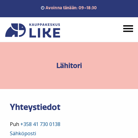
Siirry
Avoinna tänään: 09–18:30
sisältöön
Etusivu
Lähitori
Yhteystiedot
Puh
+358 41 730 0138
Sähköposti