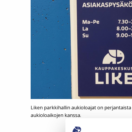
Liken parkkihallin aukioloajat on perjantaist
aukioloaikojen kanssa.