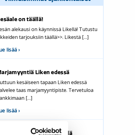
esäale on täällä!
esän alekausi on käynnissä Likellä! Tutustu
iikkeiden tarjouksiin täällä>>. Likestä […]
aiheesta
ue lisää
Kesäale
on
arjamyyntiä Liken edessä
täällä!
uttuun kesäiseen tapaan Liken edessä
alvelee taas marjamyyntipiste. Tervetuloa
ankkimaan […]
aiheesta
ue lisää
Marjamyyntiä
Liken
esän Tenavatorstait Likellä
edessä