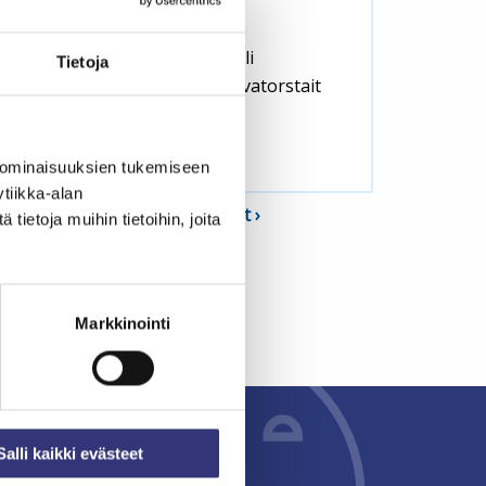
ansalaistalo Mansikkapaikan
enavatorstait jatkuvat kesän yli
Tietoja
esäaikataululla. 4.6.-27.8. Tenavatorstait
iken […]
aiheesta
ue lisää
 ominaisuuksien tukemiseen
Kesän
tiikka-alan
Tenavatorstait
Kaikki ajankohtaiset
ietoja muihin tietoihin, joita
Likellä
Markkinointi
Salli kaikki evästeet