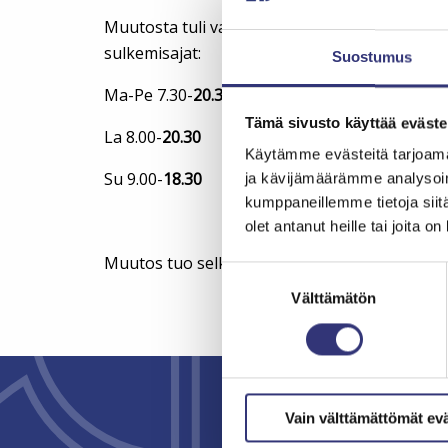
Muutosta tuli vain parkkihallin sulkemisaiko
sulkemisajat:
Suostumus
Ma-Pe 7.30-
20.30
Tämä sivusto käyttää eväste
La 8.00-
20.30
Käytämme evästeitä tarjoama
Su 9.00-
18.30
ja kävijämäärämme analysoim
kumppaneillemme tietoja siitä
olet antanut heille tai joita o
Muutos tuo selkeyttä parkkihallin käyttöön il
Suostumuksen
valinta
Välttämätön
Vain välttämättömät ev