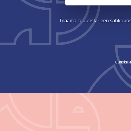
Tilaamalla uutiskirjeen sähköpos
Uutiskirj