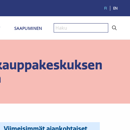
FI
EN
T
SAAPUMINEN
Haku
y kauppakeskuksen
a
Viimeisimmät ajankohtaiset