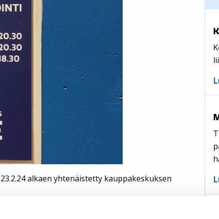
K
K
l
L
M
T
p
h
a 23.2.24 alkaen yhtenäistetty kauppakeskuksen
L
K