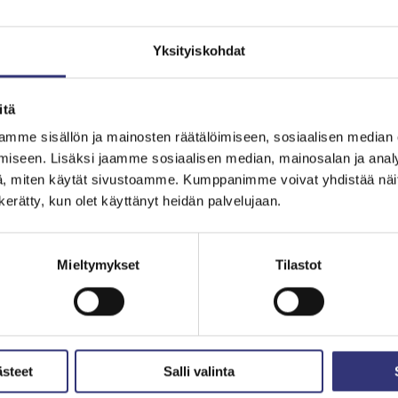
ihin, jotka ovat nyt samat kuin kauppakeskuksen
K
T
Yksityiskohdat
k
L
itä
L
mme sisällön ja mainosten räätälöimiseen, sosiaalisen median
iseen. Lisäksi jaamme sosiaalisen median, mainosalan ja analy
, miten käytät sivustoamme. Kumppanimme voivat yhdistää näitä t
n kerätty, kun olet käyttänyt heidän palvelujaan.
ta-aikaan.
Mieltymykset
Tilastot
ästeet
Salli valinta