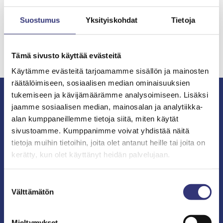
Valitettavasti täältä ei löytynyt mitään, kokeile
hakua.
Suostumus
Yksityiskohdat
Tietoja
Haku:
Tämä sivusto käyttää evästeitä
Käytämme evästeitä tarjoamamme sisällön ja mainosten
räätälöimiseen, sosiaalisen median ominaisuuksien
tukemiseen ja kävijämäärämme analysoimiseen. Lisäksi
jaamme sosiaalisen median, mainosalan ja analytiikka-
alan kumppaneillemme tietoja siitä, miten käytät
Tilaa uutiskirje
sivustoamme. Kumppanimme voivat yhdistää näitä
tietoja muihin tietoihin, joita olet antanut heille tai joita on
kerätty, kun olet käyttänyt heidän palvelujaan.
Tilaamalla uutiskirjeen sähköpostiisi, saat
ensimmäisten joukossa tietää tarjouksista ja mitä
Suostumuksen
Kauppakeskus Likessä tapahtuu.
Välttämätön
valinta
TILAA UUTISKIRJEEMME TÄSTÄ!
Mieltymykset