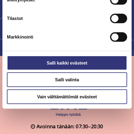
Tilastot
Uutiskirje on ilmainen, eikä velvoita tilaajaa mihinkään. Voit keskeyttää
tilauksen milloin haluat.
Katso Kauppakeskus Liken
rekisteriseloste
.
Markkinointi
Salli kaikki evästeet
Salli valinta
Vain välttämättömät evästeet
Avoinna tänään: 07:30–20:30