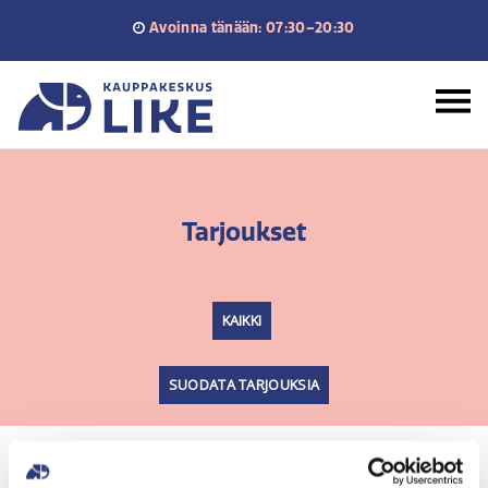
Siirry
Avoinna tänään: 07:30–20:30
sisältöön
Etusivu
Tarjoukset
KAIKKI
SUODATA TARJOUKSIA