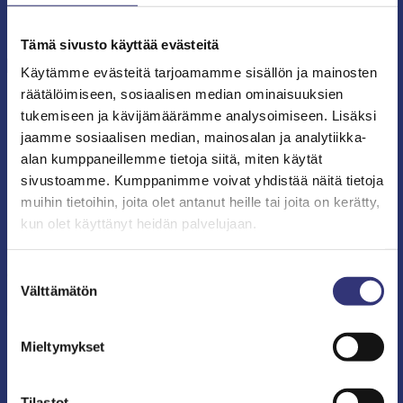
parhaimmat sekä
Muista koulujen alkaessa
arvokkaimmat B-vitamiinit
osterivinokas valmisteet
samaan tuotteeseen.
lapsille ja aikuisille.
Tämä sivusto käyttää evästeitä
Käytämme evästeitä tarjoamamme sisällön ja mainosten
räätälöimiseen, sosiaalisen median ominaisuuksien
BIOPRO TERVEYSKAUPPA
BIOPRO TERVEYSKAUPPA
tukemiseen ja kävijämäärämme analysoimiseen. Lisäksi
jaamme sosiaalisen median, mainosalan ja analytiikka-
alan kumppaneillemme tietoja siitä, miten käytät
sivustoamme. Kumppanimme voivat yhdistää näitä tietoja
muihin tietoihin, joita olet antanut heille tai joita on kerätty,
kun olet käyttänyt heidän palvelujaan.
New Nordic Active Liver™
Puhdistamo Tripla
30tbl
Magnesium 120kaps
Suostumuksen
24,90€
16,95€
Välttämätön
valinta
(31,90€)
(19,95€)
Mieltymykset
Sisältää kolmea
korkealaatuista
Tilastot