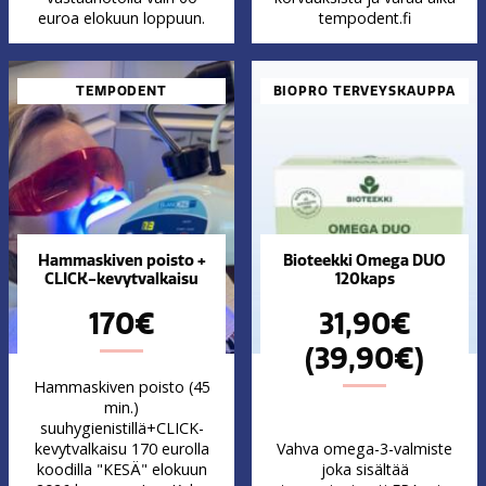
euroa elokuun loppuun.
tempodent.fi
TEMPODENT
BIOPRO TERVEYSKAUPPA
Hammaskiven poisto +
Bioteekki Omega DUO
CLICK-kevytvalkaisu
120kaps
170€
31,90€
(39,90€)
Hammaskiven poisto (45
min.)
suuhygienistillä+CLICK-
kevytvalkaisu 170 eurolla
Vahva omega-3-valmiste
koodilla "KESÄ" elokuun
joka sisältää