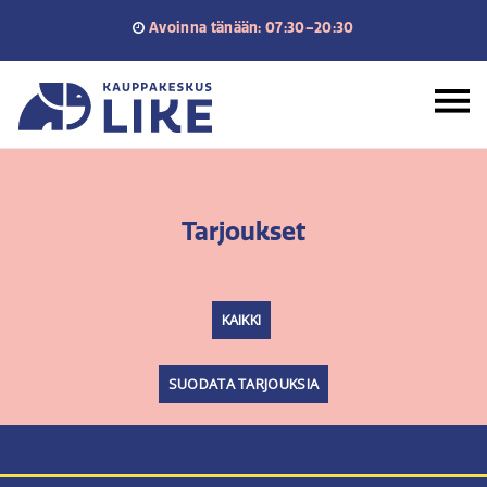
Siirry
Avoinna tänään: 07:30–20:30
sisältöön
Etusivu
Tarjoukset
KAIKKI
SUODATA TARJOUKSIA