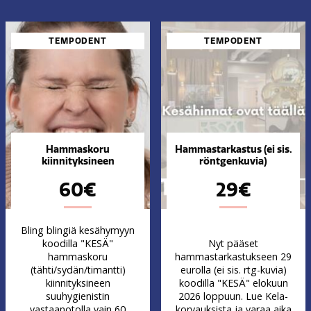
TEMPODENT
TEMPODENT
Hammaskoru
Hammastarkastus (ei sis.
kiinnityksineen
röntgenkuvia)
60€
29€
Bling blingiä kesähymyyn
koodilla "KESÄ"
Nyt pääset
hammaskoru
hammastarkastukseen 29
(tähti/sydän/timantti)
eurolla (ei sis. rtg-kuvia)
kiinnityksineen
koodilla "KESÄ" elokuun
suuhygienistin
2026 loppuun. Lue Kela-
vastaanotolla vain 60
korvauksista ja varaa aika