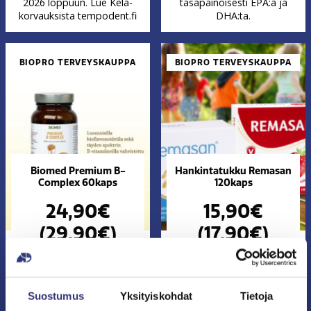
2026 loppuun. Lue Kela-
tasapainoisesti EPA:a ja
korvauksista tempodent.fi
DHA:ta.
BIOPRO TERVEYSKAUPPA
BIOPRO TERVEYSKAUPPA
Biomed Premium B-
Hankintatukku Remasan
Complex 60kaps
120kaps
24,90€
15,90€
(29,90€)
(17,90€)
Aktiivinen & luonnollinen
Premium B-complex
Suostumus
Yksityiskohdat
Tietoja
yhdistää kaikkein