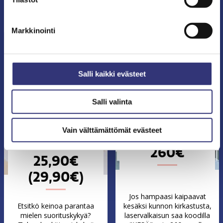
Tukee maksan ja sapen
magnesiumin muotoa
normaalia toimintaa sekä
tasapainoisena
rasva-aineenvaihduntaa
yhdistelmänä.
Markkinointi
BIOPRO TERVEYSKAUPPA
TEMPODENT
Salli kaikki evästeet
Salli valinta
Vain välttämättömät evästeet
Natura Media Melissa
Hampaiden laservalkaisu
Zenzera™ 60kaps
260€
25,90€
(29,90€)
Jos hampaasi kaipaavat
Etsitkö keinoa parantaa
kesäksi kunnon kirkastusta,
mielen suorituskykyä?
laservalkaisun saa koodilla