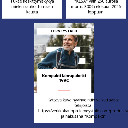
Tukee keskittymiskykyä
"KESÄ" vain 260 eurolla
mielen rauhoittumisen
(norm. 300€) elokuun 2026
kautta
loppuun.
TERVEYSTALO
Kompakti labrapaketti
149€
Kattava kuva hyvinvointiin vaikuttavista
tekijöistä.
https://verkkokauppa.terveystalo.com/products
ja hakusana "Kompakti"